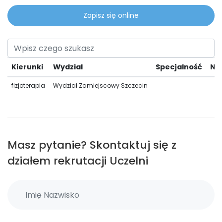
Zapisz się online
Kierunki
Wydzial
Specjalność
Na
fizjoterapia
Wydział Zamiejscowy Szczecin
Masz pytanie? Skontaktuj się z
działem rekrutacji Uczelni