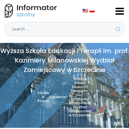
Search
Wyższa Szkoła Edukacji i Terapii im. prof.
Kazimiery Milanowskiej Wydział
Zamiejscowy w Szczecinie
Wyższa
Szkoła
Edukacji i
Terapii im.
Studia
prof.
w
>
uczelnie
>
Kazimiery
Polsce
Milanowskiej
Wydział
Zamiejscowy
w Szczecinie