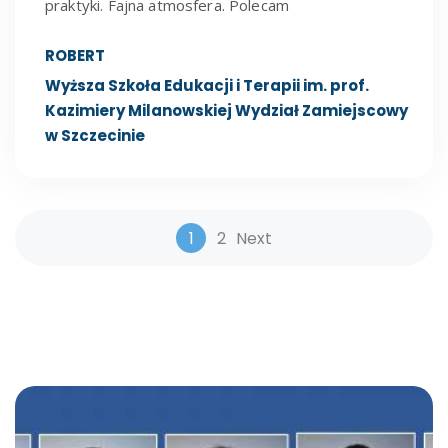
praktyki. Fajna atmosfera. Polecam
ROBERT
Wyższa Szkoła Edukacji i Terapii im. prof.
Kazimiery Milanowskiej Wydział Zamiejscowy
w Szczecinie
Site Reviews nav
1
2
Next
Page
Page