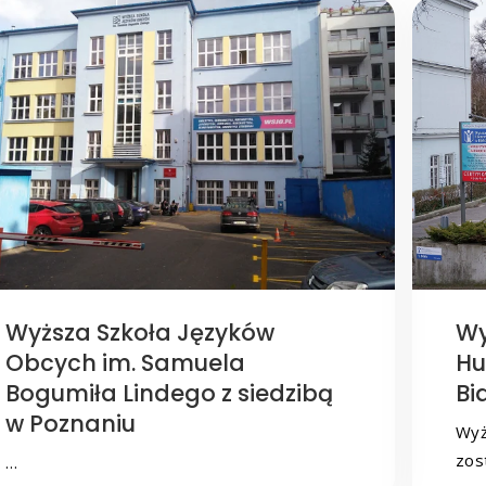
Wyższa Szkoła Języków
Wy
Obcych im. Samuela
Hu
Bogumiła Lindego z siedzibą
Bi
w Poznaniu
Wyż
zos
…