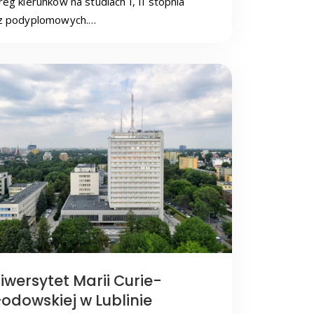
reg kierunków na studiach I, II stopnia
z podyplomowych.…
iwersytet Marii Curie-
łodowskiej w Lublinie