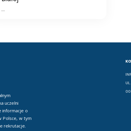
…
K
IN
UL
00
ealnym
a uczelni
e informacje o
 w Polsce, w tym
e rekrutacje.