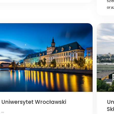
sze
ora
Uniwersytet Wrocławski
Un
Sk
…