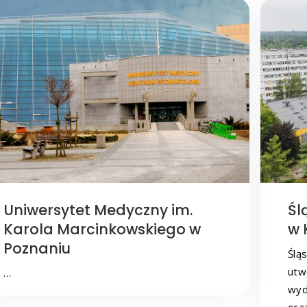
Uniwersytet Medyczny im.
Śl
Karola Marcinkowskiego w
w 
Poznaniu
Ślą
utw
…
wyd