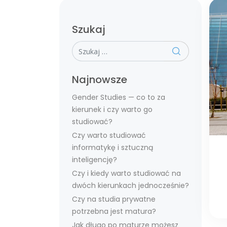
Szukaj
Szukaj
Najnowsze
Gender Studies — co to za
kierunek i czy warto go
studiować?
Czy warto studiować
informatykę i sztuczną
inteligencję?
Czy i kiedy warto studiować na
dwóch kierunkach jednocześnie?
Czy na studia prywatne
potrzebna jest matura?
Jak długo po maturze możesz