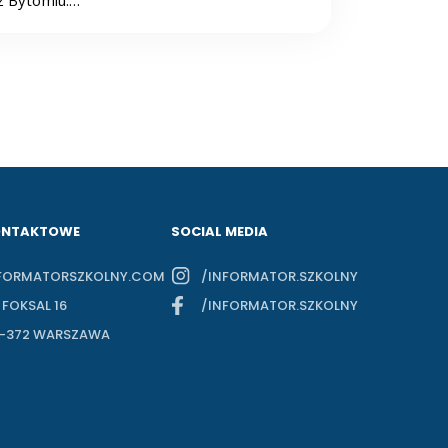
z Bytomiu.…
ONTAKTOWE
SOCIAL MEDIA
FORMATORSZKOLNY.COM
/INFORMATOR.SZKOLNY
. FOKSAL 16
/INFORMATOR.SZKOLNY
-372 WARSZAWA