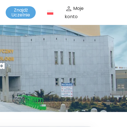
Moje
Znajdź
t
Uczelnie
konto
a