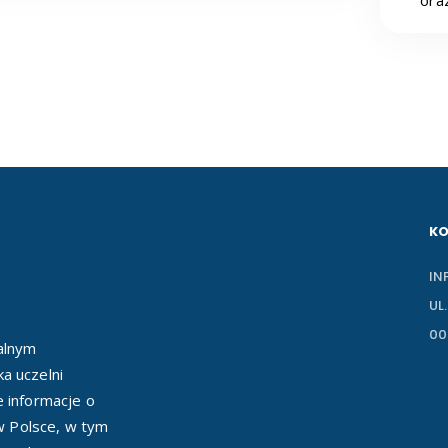
ora
K
IN
UL
00
ealnym
a uczelni
e informacje o
 w Polsce, w tym