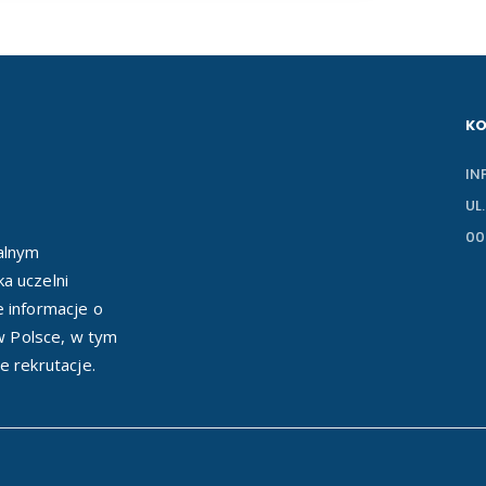
K
IN
UL
00
ealnym
a uczelni
e informacje o
 w Polsce, w tym
e rekrutacje.