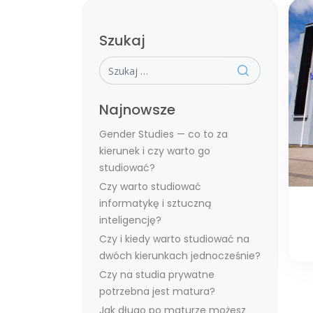
Szukaj
Szukaj
Najnowsze
Gender Studies — co to za
kierunek i czy warto go
studiować?
Czy warto studiować
informatykę i sztuczną
inteligencję?
Czy i kiedy warto studiować na
dwóch kierunkach jednocześnie?
Czy na studia prywatne
potrzebna jest matura?
Jak długo po maturze możesz