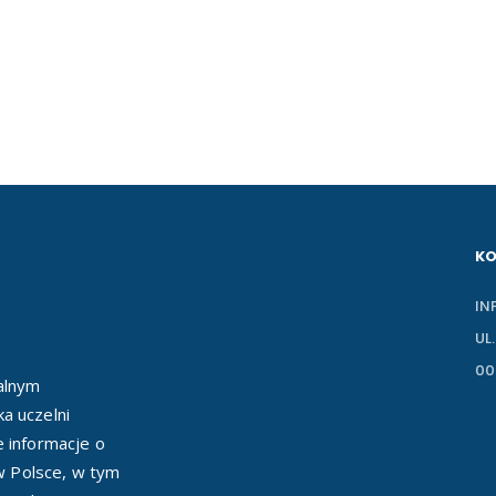
K
IN
UL
00
ealnym
a uczelni
e informacje o
 w Polsce, w tym