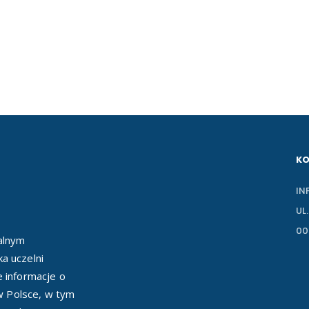
K
IN
UL
00
ealnym
a uczelni
e informacje o
 w Polsce, w tym