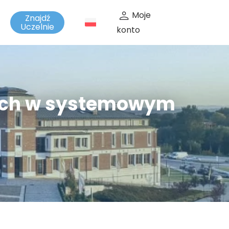
Moje
Znajdź
t
Uczelnie
konto
iach w systemowym