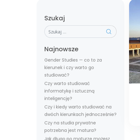
Szukaj
Szukaj
Najnowsze
Gender Studies — co to za
kierunek i czy warto go
studiować?
Czy warto studiować
informatykę i sztuczną
inteligencję?
Czy i kiedy warto studiować na
dwóch kierunkach jednocześnie?
Czy na studia prywatne
potrzebna jest matura?
Jak długo po maturze możesz