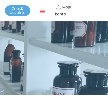
Moje
Znajdź
t
Uczelnie
konto