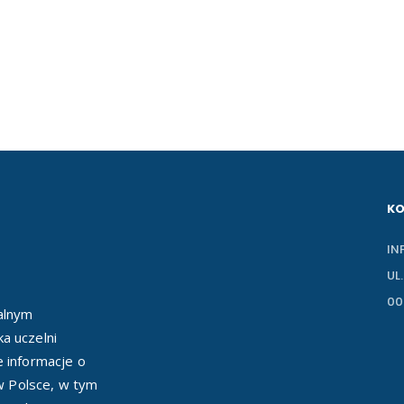
K
IN
UL
00
ealnym
a uczelni
e informacje o
 w Polsce, w tym