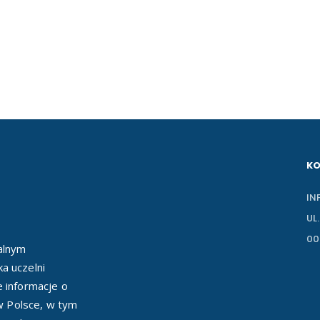
K
IN
UL
00
ealnym
a uczelni
e informacje o
 w Polsce, w tym