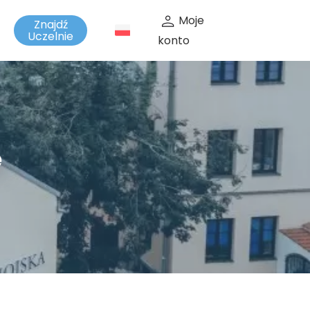
Moje
Znajdź
t
Uczelnie
konto
e