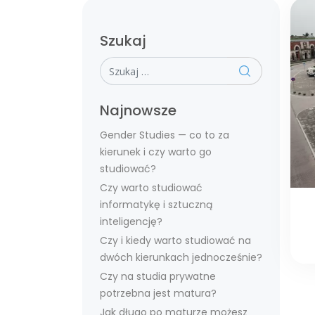
Szukaj
Szukaj
Najnowsze
Gender Studies — co to za
kierunek i czy warto go
studiować?
Czy warto studiować
informatykę i sztuczną
inteligencję?
Czy i kiedy warto studiować na
dwóch kierunkach jednocześnie?
Czy na studia prywatne
potrzebna jest matura?
Jak długo po maturze możesz