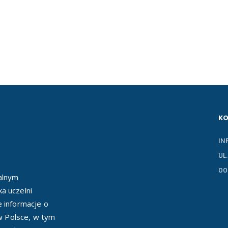
K
IN
UL
00
ealnym
a uczelni
e informacje o
 w Polsce, w tym