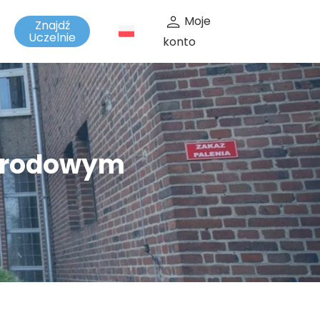
Moje
Znajdź
t
Uczelnie
konto
narodowym