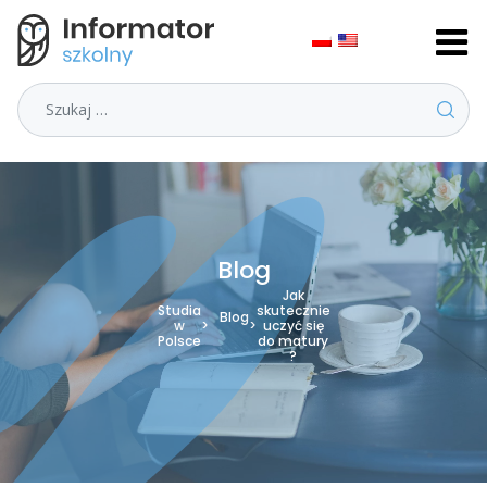
Szukaj
Blog
Jak
Studia
skutecznie
Blog
w
>
>
uczyć się
Polsce
do matury
?