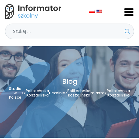
Szukaj
Blog
Studia
Politechnika
Politechnika
Politechnika
w
>
>
uczelnie
>
miasta
>
Koszalińska
Koszalińska
Koszalińska
Polsce