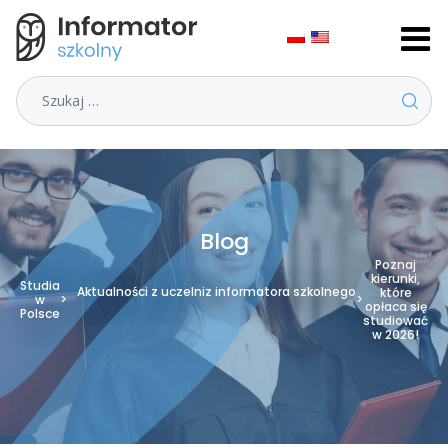
Szukaj
Blog
Poznaj
kierunki,
Studia
Aktualności z uczelni
z informatora szkolnego
które
w
>
>
opłaca się
Polsce
studiować
w 2026!