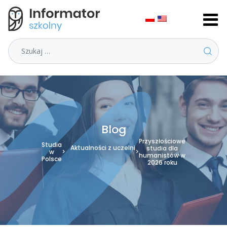
Szukaj
Blog
Przyszłościowe
Studia
Aktualności z uczelni
studia dla
w
>
>
humanistów w
Polsce
2026 roku