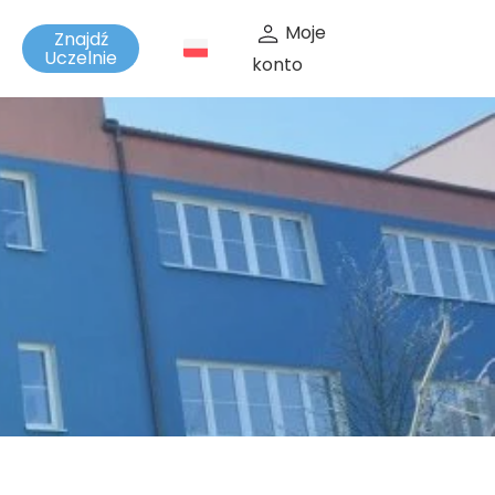
Moje
Znajdź
t
Uczelnie
konto