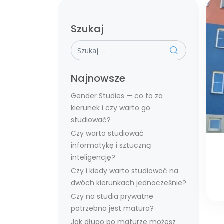
Szukaj
Szukaj
Najnowsze
Gender Studies — co to za
kierunek i czy warto go
studiować?
Czy warto studiować
informatykę i sztuczną
inteligencję?
Czy i kiedy warto studiować na
dwóch kierunkach jednocześnie?
Czy na studia prywatne
potrzebna jest matura?
Jak długo po maturze możesz