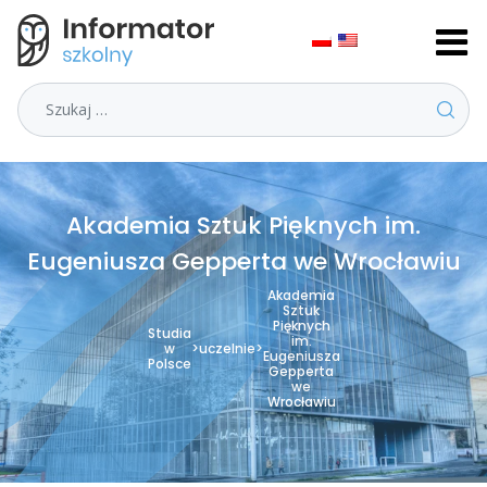
Szukaj
Akademia Sztuk Pięknych im.
Eugeniusza Gepperta we Wrocławiu
Akademia
Sztuk
Pięknych
Studia
im.
w
>
uczelnie
>
Eugeniusza
Polsce
Gepperta
we
Wrocławiu