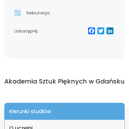
Rekrutacja:
Facebo
Twitt
Lin
Udostępnij:
Akademia Sztuk Pięknych w Gdańsku
Kierunki studiów
O uczelni