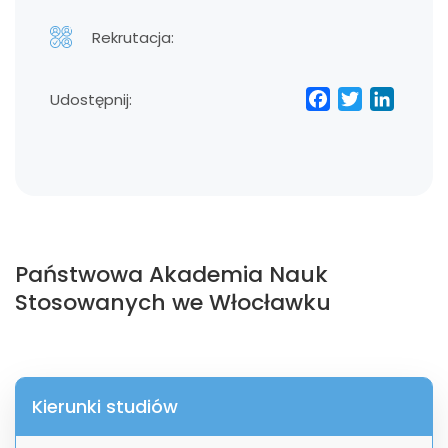
Rekrutacja:
Facebo
Twitt
Lin
Udostępnij:
Państwowa Akademia Nauk
Stosowanych we Włocławku
Kierunki studiów