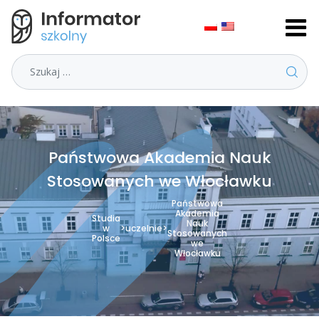
Szukaj
Państwowa Akademia Nauk
Stosowanych we Włocławku
Państwowa
Akademia
Studia
Nauk
w
>
uczelnie
>
Stosowanych
Polsce
we
Włocławku