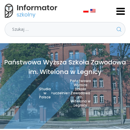
Szukaj
Państwowa Wyższa Szkoła Zawodowa
im. Witelona w Legnicy
Państwowa
Wyższa
Studia
Szkoła
w
>
uczelnie
>
Zawodowa
Polsce
im.
Witelona w
Legnicy