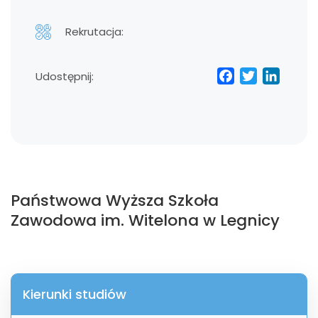
Rekrutacja:
Facebo
Twitt
Lin
Udostępnij:
Państwowa Wyższa Szkoła
Zawodowa im. Witelona w Legnicy
Kierunki studiów