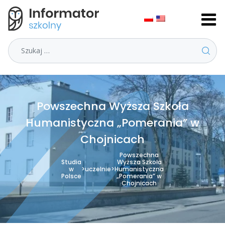
Szukaj
Powszechna Wyższa Szkoła
Humanistyczna „Pomerania” w
Chojnicach
Powszechna
Studia
Wyższa Szkoła
w
>
uczelnie
>
Humanistyczna
Polsce
„Pomerania” w
Chojnicach