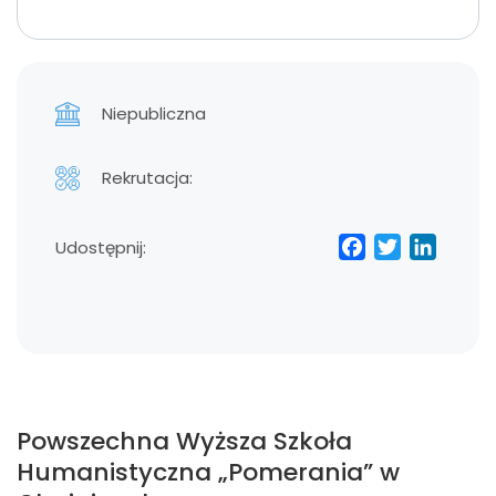
Niepubliczna
Rekrutacja:
Facebo
Twitt
Lin
Udostępnij:
Powszechna Wyższa Szkoła
Humanistyczna „Pomerania” w