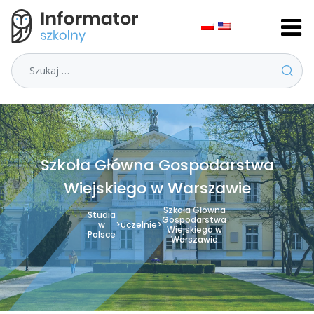
Szukaj
Szkoła Główna Gospodarstwa
Wiejskiego w Warszawie
Szkoła Główna
Studia
Gospodarstwa
w
>
uczelnie
>
Wiejskiego w
Polsce
Warszawie