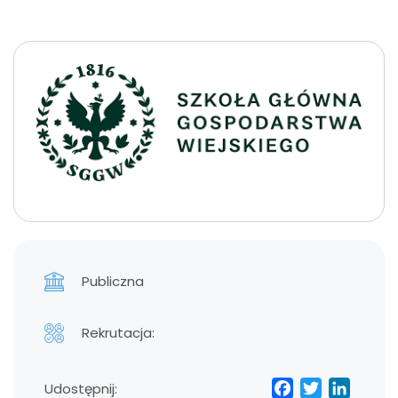
Publiczna
Rekrutacja:
Facebo
Twitt
Lin
Udostępnij: