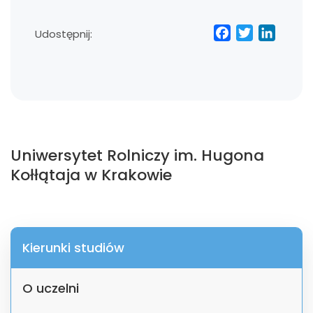
Facebo
Twitt
Lin
Udostępnij:
Uniwersytet Rolniczy im. Hugona
Kołłątaja w Krakowie
Kierunki studiów
O uczelni