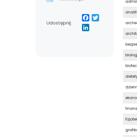
admin
anali
Facebook
Twitter
Udostępnij:
LinkedIn
arche
archit
bezpi
biolo
biote
dietet
dzien
ekon
finan
fizjot
grafik