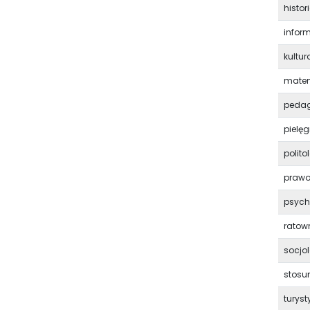
histor
infor
kultu
mate
peda
pielę
polito
praw
psych
ratow
socjo
stosu
turyst