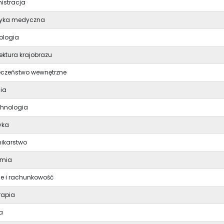
istracja
tyka medyczna
ologia
ektura krajobrazu
eczeństwo wewnętrzne
gia
chnologia
yka
nikarstwo
omia
se i rachunkowość
erapia
a