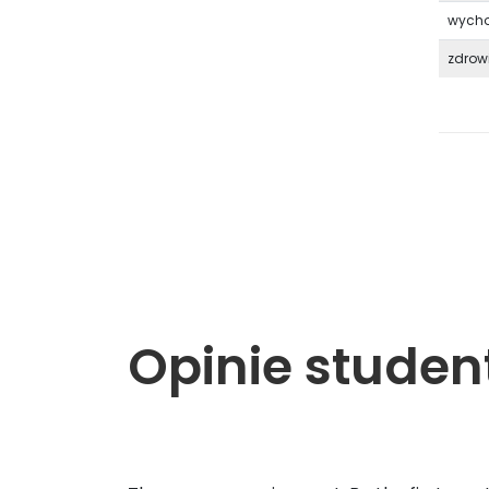
wycho
zdrow
Opinie stude