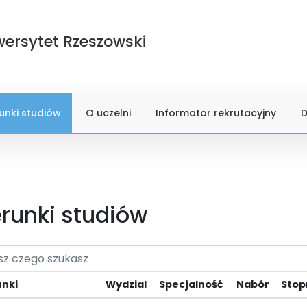
wersytet Rzeszowski
runki studiów
O uczelni
Informator rekrutacyjny
D
erunki studiów
unki
Wydzial
Specjalność
Nabór
Stop