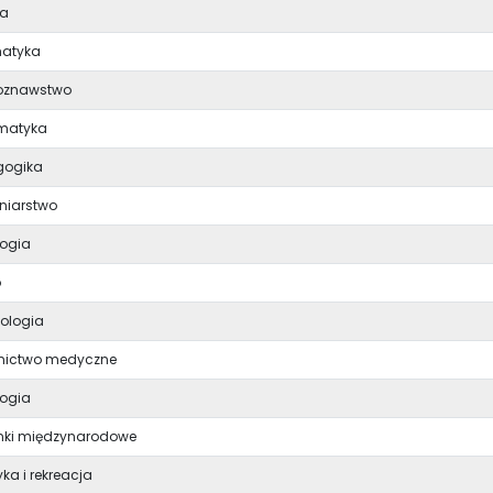
ia
matyka
roznawstwo
matyka
gogika
gniarstwo
logia
o
ologia
nictwo medyczne
logia
nki międzynarodowe
yka i rekreacja