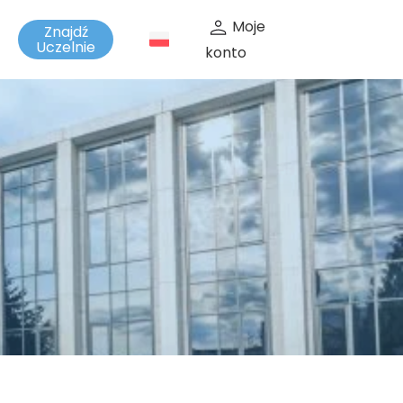
Moje
Znajdź
t
Uczelnie
konto
i