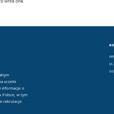
to write one.
K
IN
UL
00
ealnym
a uczelni
e informacje o
 w Polsce, w tym
e rekrutacje.