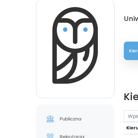
Uni
Kie
Ki
Publiczna
Kier
Rekrutacja: