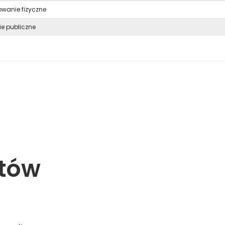
wanie fizyczne
ie publiczne
ntów