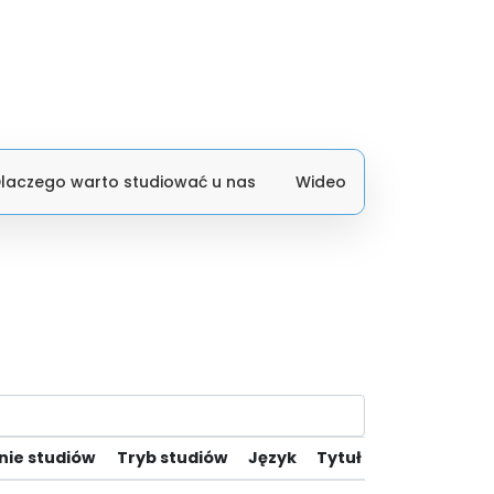
laczego warto studiować u nas
Wideo
nie studiów
Tryb studiów
Język
Tytuł