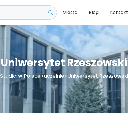
Miasta
Blog
Kontak
Uniwersytet Rzeszowski
Studia w Polsce
>
uczelnie
>
Uniwersytet Rzeszowsk