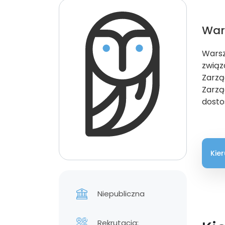
War
Warsz
związ
Zarzą
Zarzą
dosto
Kie
Niepubliczna
Rekrutacja: