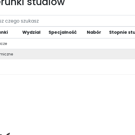
erunki studiów
unki
Wydzial
Specjalność
Nabór
Stopnie st
icze
miczne