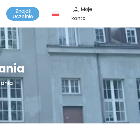
Moje
Znajdź
t
Uczelnie
konto
ania
zania