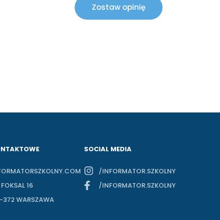
Zostaw opinię
ONTAKTOWE
SOCIAL MEDIA
FORMATORSZKOLNY.COM
/INFORMATOR.SZKOLNY
. FOKSAL 16
/INFORMATOR.SZKOLNY
-372 WARSZAWA