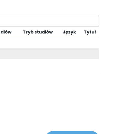
udiów
Tryb studiów
Język
Tytuł