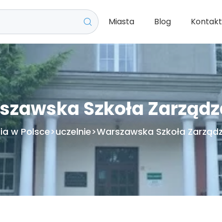
Miasta
Blog
Kontak
szawska Szkoła Zarządz
ia w Polsce
>
uczelnie
>
Warszawska Szkoła Zarząd