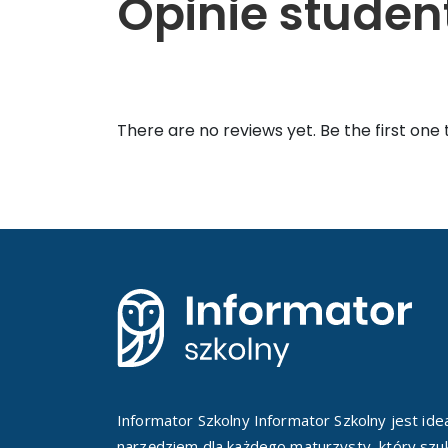
Opinie stude
There are no reviews yet. Be the first one 
Informator Szkolny Informator Szkolny jest id
narzędziem dla każdego maturzysty, który szuk