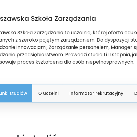
szawska Szkoła Zarządzania
awska Szkoła Zarządzania to uczelnia, której oferta eduk
anych z szeroko pojętym zarządzaniem. Do dyspozycji stud
dzanie innowacjami, Zarządzanie personelem, Manager 
dzanie przedsiębiorstwem. Prowadzi studia I i II stopnia, 
sowuje proces kształcenia dla osób niepełnosprawnych.
runki studiów
O uczelni
Informator rekrutacyjny
D