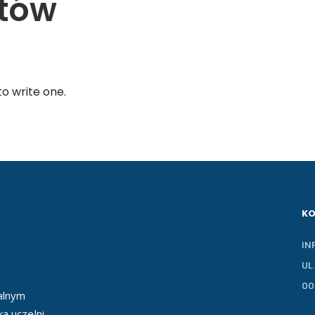
ntów
to write one.
K
IN
UL
00
ealnym
a uczelni