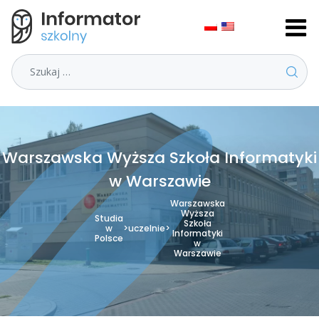
Szukaj
Warszawska Wyższa Szkoła Informatyki
w Warszawie
Warszawska
Wyższa
Studia
Szkoła
w
>
uczelnie
>
Informatyki
Polsce
w
Warszawie