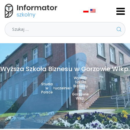
Szukaj
Wyższa Szkoła Biznesu w Gorzowie Wlkp.
Wyższa
Szkoła
Studia
Biznesu
w
>
uczelnie
>
w
Polsce
Gorzowie
Wlkp.