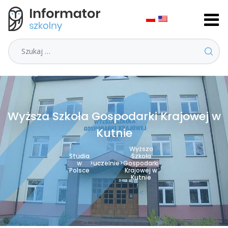
Szukaj
Wyższa Szkoła Gospodarki Krajowej w
Kutnie
Wyższa
Studia
Szkoła
w
>
uczelnie
>
Gospodarki
Polsce
Krajowej w
Kutnie