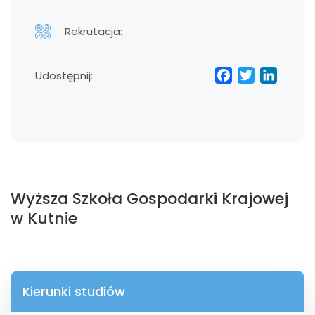
Rekrutacja:
Facebo
Twitt
Lin
Udostępnij:
Wyższa Szkoła Gospodarki Krajowej
w Kutnie
Kierunki studiów