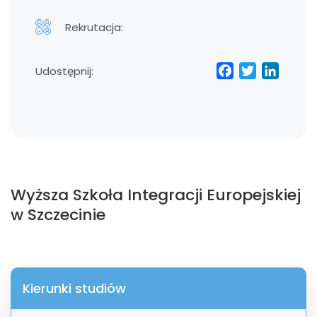
Rekrutacja:
Facebo
Twitt
Lin
Udostępnij:
Wyższa Szkoła Integracji Europejskiej
w Szczecinie
Kierunki studiów