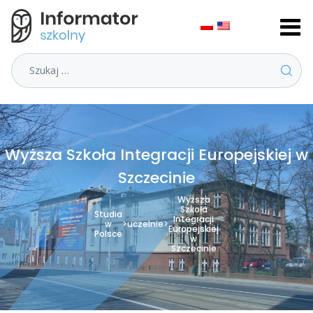
Szukaj
Wyższa Szkoła Integracji Europejskiej w
Szczecinie
Wyższa
Szkoła
Studia
Integracji
w
>
uczelnie
>
Europejskiej
Polsce
w
Szczecinie