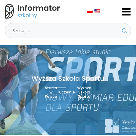
Szukaj
Wyższa Szkoła Sportu
Studia
Wyższa
w
>
uczelnie
>
Szkoła
Polsce
Sportu