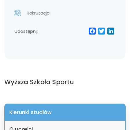
Rekrutacja:
Facebo
Twitt
Lin
Udostępnij:
Wyższa Szkoła Sportu
Kierunki studiów
O uczelni