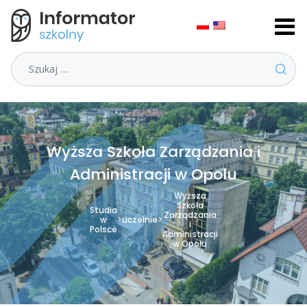
Szukaj
Wyższa Szkoła Zarządzania i
Administracji w Opolu
Wyższa
Szkoła
Studia
Zarządzania
w
>
uczelnie
>
i
Polsce
Administracji
w Opolu