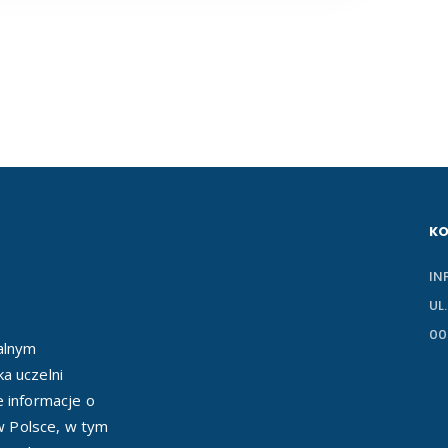
K
IN
UL
00
ealnym
a uczelni
e informacje o
 w Polsce, w tym