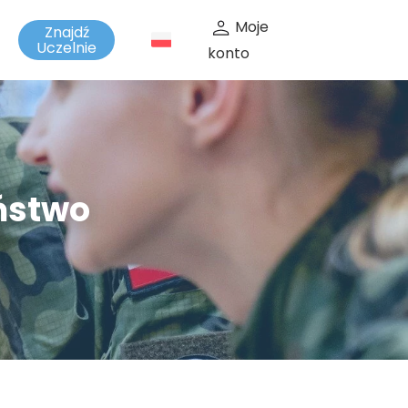
Moje
Znajdź
t
Uczelnie
konto
eństwo