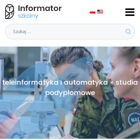
Szukaj
teleinformatyka i automatyka - studia
podyplomowe