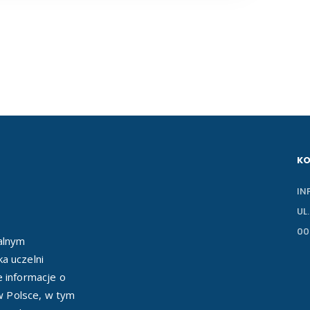
K
IN
UL
00
ealnym
a uczelni
e informacje o
 w Polsce, w tym