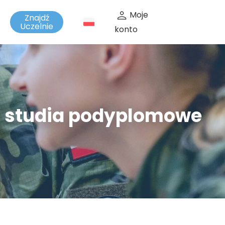
Moje
Znajdź
t
Uczelnie
konto
 - studia podyplomowe