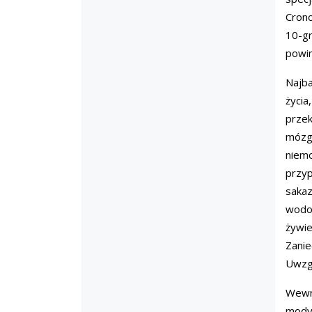
Crono
10-gr
powin
Najba
życia
przek
mózgo
niem
przyp
sakaz
wodo
żywie
Zanie
Uwzgl
Wewnę
modyf