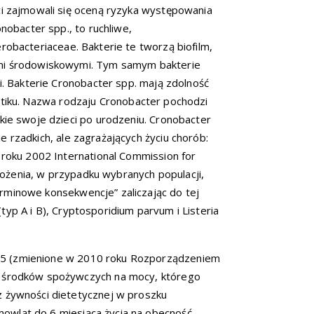
ci zajmowali się oceną ryzyka występowania
nobacter spp., to ruchliwe,
robacteriaceae. Bakterie te tworzą biofilm,
ami środowiskowymi. Tym samym bakterie
i. Bakterie Cronobacter spp. mają zdolność
plastiku. Nazwa rodzaju Cronobacter pochodzi
kie swoje dzieci po urodzeniu. Cronobacter
 rzadkich, ale zagrażających życiu chorób:
 roku 2002 International Commission for
grożenia, w przypadku wybranych populacji,
rminowe konsekwencje” zaliczając do tej
yp A i B), Cryptosporidium parvum i Listeria
05 (zmienione w 2010 roku Rozporządzeniem
h środków spożywczych na mocy, którego
z żywności dietetycznej w proszku
owląt do 6 miesiąca życia na obecność