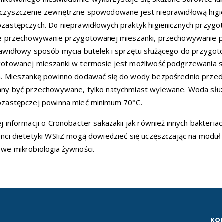
czyszczenie zewnętrzne spowodowane jest nieprawidłową higi
zastępczych. Do nieprawidłowych praktyk higienicznych przyg
ie przechowywanie przygotowanej mieszanki, przechowywanie 
awidłowy sposób mycia butelek i sprzętu służącego do przygo
otowanej mieszanki w termosie jest możliwość podgrzewania 
. Mieszankę powinno dodawać się do wody bezpośrednio przed 
ny być przechowywane, tylko natychmiast wylewane. Woda służ
ozastępczej powinna mieć minimum 70°C.
j informacji o Cronobacter sakazakii jak również innych bakteri
nci dietetyki WSIiZ mogą dowiedzieć się uczęszczając na moduł 
we mikrobiologia żywności.
KO