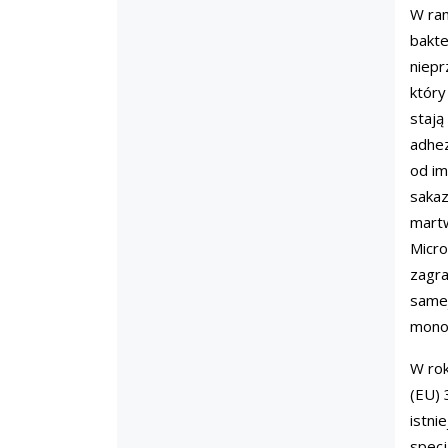
W ram
bakte
niepr
który
stają
adhez
od im
sakaz
martw
Micro
zagra
samej
mono
W ro
(EU) 
istni
specj