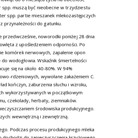
 spp. muszą być nieobecne w trzydziestu
er spp. partie mieszanek mlekozastępczych
z przynależności do gatunku.
ne przedwcześnie, noworodki poniżej 28 dnia
emowlęta z upośledzeniem odporności. Po
nie komórek nerwowych, zapalenie opon
do wodogłowia. Wskaźnik śmiertelności
cuje się na około 40-80%. W 94%
gowo-rdzeniowych, wywołane zakażeniem C.
ład kończyn, zaburzenia słuchu i wzroku,
zych wykorzystywanych w początkowym
nu, czekolady, herbaty, ziemniaków.
nieczyszczaniem środowiska produkcyjnego.
zych: wewnętrzną i zewnętrzną.
ego. Podczas procesu produkcyjnego mleka
b dochodzi do zanieczyszczenia krzyżowego.