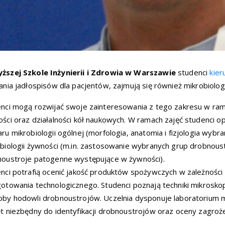
ższej Szkole Inżynierii i Zdrowia w Warszawie
studenci
kier
ania jadłospisów dla pacjentów, zajmują się również mikrobiolog
nci mogą rozwijać swoje zainteresowania z tego zakresu w ram
ści oraz działalności kół naukowych. W ramach zajęć studenci
ru mikrobiologii ogólnej (morfologia, anatomia i fizjologia wy
biologii żywności (m.in. zastosowanie wybranych grup drobnous
oustroje patogenne występujące w żywności).
nci potrafią ocenić jakość produktów spożywczych w zależności
otowania technologicznego. Studenci poznają techniki mikrosko
by hodowli drobnoustrojów. Uczelnia dysponuje laboratorium 
t niezbędny do identyfikacji drobnoustrojów oraz oceny zagroż