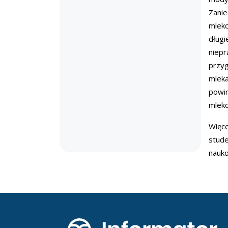
Zanie
mleko
dług
niepr
przyg
mleka
powin
mlek
Więce
stude
nauko