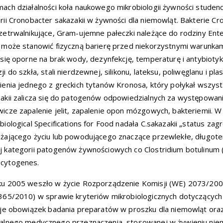
ach działalności koła naukowego mikrobiologii żywności studen
rii Cronobacter sakazakii w żywności dla niemowląt. Bakterie Cro
zetrwalnikujące, Gram-ujemne pałeczki należące do rodziny Ente
 może stanowić fizyczną barierę przed niekorzystnymi warunk
 się oporne na brak wody, dezynfekcję, temperaturę i antybiotyk
ji do szkła, stali nierdzewnej, silikonu, lateksu, poliwęglanu i 
ienia jednego z greckich tytanów Kronosa, który połykał wszyst
akii zalicza się do patogenów odpowiedzialnych za występowanie
icze zapalenie jelit, zapalenie opon mózgowych, bakteriemii. W
biological Specifications for Food nadała C.sakazakii „status za
żającego życiu lub powodującego znaczące przewlekłe, długote
 kategorii patogenów żywnościowych co Clostridium botulinum (t
cytogenes.
ku 2005 weszło w życie Rozporządzenie Komisji (WE) 2073/20
365/2010) w sprawie kryteriów mikrobiologicznych dotyczącyc
eje obowiązek badania preparatów w proszku dla niemowląt ora
alnego medycznego przeznaczenia, stosowanej w żywieniu niem