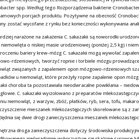
bacter spp. Według tego Rozporządzenia bakterie Cronobacter
amowych porcjach produktu. Pozytywne na obecność Cronobact
ny zostać wycofane z rynku bez konieczności wykonywania anali
rdziej narażone na zakażenia C. sakazakii są noworodki urodzo
, niemowlęta o niskiej masie urodzeniowej (poniżej 2,5 kg) i ni
roczeniu bariery krew-mózg C. sakazakii mogą wywołać zapale
wo-rdzeniowych, tworzyć ropnie i torbiele mózgu prowadzące 
owląt związanych z zapaleniem opon mózgowo-rdzeniowych sza
adków u niemowląt, które przeżyły ropne zapalenie opon móz
akii choroba ta pozostawiała nieodwracalne powikłania – niedow
głowie. C. sakazakii wyizolowano z preparatów mlekozastępc
niu niemowląt, z warzyw, zbóż, płatków, ryb, sera, tofu, makaro
czyszczenie mieszanek mlekozastępczych skorelowane są z za
ędnia się dwie drogi zanieczyszczenia mieszanek mlekozastępc
trzna droga zanieczyszczenia dotyczy środowiska produkcyjn
ikowanego nieświadomie wykorzystuje się skażone surowce lu