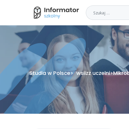
Szukaj
Studia w Polsce
>
wsiiz
z uczelni
>
Mikrob