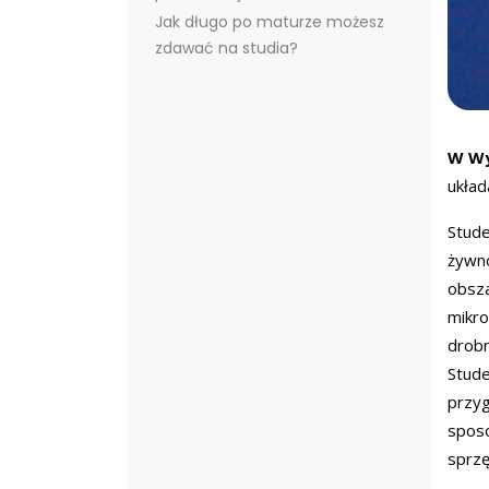
Jak długo po maturze możesz
zdawać na studia?
W Wy
układ
Stude
żywno
obsza
mikro
drobn
Stude
przyg
sposo
sprzę