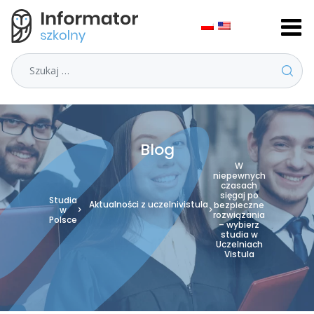
Szukaj
Blog
W
niepewnych
czasach
sięgaj po
Studia
Aktualności z uczelni
vistula
bezpieczne
w
>
>
rozwiązania
Polsce
– wybierz
studia w
Uczelniach
Vistula