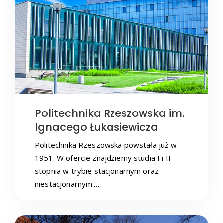
Politechnika Rzeszowska im.
Ignacego Łukasiewicza
Politechnika Rzeszowska powstała już w
1951. W ofercie znajdziemy studia I i II
stopnia w trybie stacjonarnym oraz
niestacjonarnym.…